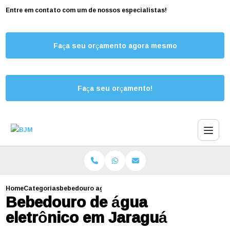
Entre em contato com um de nossos especialistas!
Faça seu orçamento agora mesmo
Faça seu orçamento!
Home
Categorias
bebedouro agua eletronico jaragua
Bebedouro de água
eletrônico em Jaraguá