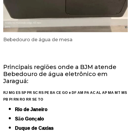
Bebedouro de água de mesa
Principais regiões onde a BJM atende
Bebedouro de água eletrônico em
Jaraguá:
RJ
MG
ES
SP
PR
SC
RS
PE
BA
CE
GO e DF
AM
PA
AC
AL
AP
MA
MT
MS
PB
PI
RN
RO
RR
SE
TO
Rio de Janeiro
São Gonçalo
Duque de Caxias