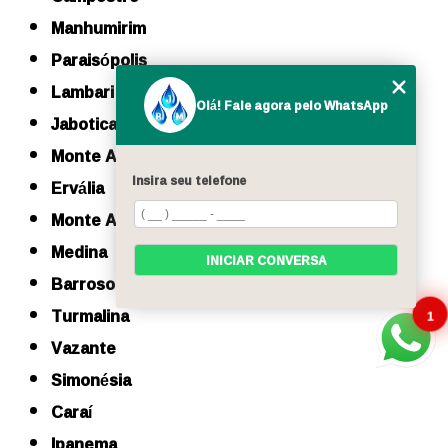
Manhumirim
Paraisópolis
Lambari
Olá! Fale agora pelo WhatsApp
Jaboticatubas
Monte Azul
Insira seu telefone
Ervália
Monte Alegre de Minas
Medina
INICIAR CONVERSA
Barroso
Turmalina
1
Vazante
Simonésia
Caraí
Ipanema