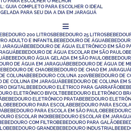
ETO PARA ESCOLHER O MELHOR
AL: GUIA COMPLETO PARA ESCOLHER O IDEAL
GELADA PARA SEU DIA A DIA EM JARAGUÁ
BEBEDOURO 200 LITROS
BEBEDOURO 25 LITROS
BEBEDOU
URO ADULTO E INFANTIL
BEBEDOURO DE ÁGUA
BEBEDOUR
M JARAGUÁ
BEBEDOURO DE ÁGUA ELETRÔNICO EM SÃO P
ARAGUÁ
BEBEDOURO DE ÁGUA ESCOLAR EM SÃO PAULO
UÁ
BEBEDOURO ÁGUA GELADA EM SÃO PAULO
BEBEDOUR
DOURO DE ÁGUA EM JARAGUÁ
BEBEDOURO DE ÁGUA DE M
BEBEDOURO DE CHAO
BEBEDOURO DE CHAO EM JARAGUÁ
 DE COLUNA
BEBEDOURO COLUNA 220V
BEBEDOURO DE 
O DE COLUNA EM JARAGUÁ
BEBEDOURO DE COLUNA EM 
RO DIGITAL
BEBEDOURO ELÉTRICO PARA GARRAFÃO
BE
DOURO ELETRÔNICO BIVOLT
BEBEDOURO ELETRÔNICO B
Á
BEBEDOURO ELETRÔNICO PRATA
BEBEDOURO ELETRÔN
ULO
BEBEDOURO PARA ESCOLA
BEBEDOURO PARA ESCOLA
UÁ
BEBEDOURO PARA ESCOLA EM SÃO PAULO
BEBEDOUR
DOURO ESCOLAR INOX
BEBEDOURO ESCOLAR EM JARAGU
BEBEDOURO COM FILTRO
BEBEDOURO PARA GALÃO
BEB
ULO
BEBEDOURO GRANDE
BEBEDOURO INDUSTRIAL
BEBE