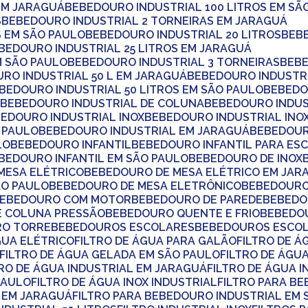
 EM JARAGUÁ
BEBEDOURO INDUSTRIAL 100 LITROS EM SÃ
S
BEBEDOURO INDUSTRIAL 2 TORNEIRAS EM JARAGUÁ
S EM SÃO PAULO
BEBEDOURO INDUSTRIAL 20 LITROS
BEB
EBEDOURO INDUSTRIAL 25 LITROS EM JARAGUÁ
M SÃO PAULO
BEBEDOURO INDUSTRIAL 3 TORNEIRAS
BEB
URO INDUSTRIAL 50 L EM JARAGUÁ
BEBEDOURO INDUSTRI
EBEDOURO INDUSTRIAL 50 LITROS EM SÃO PAULO
BEBED
A
BEBEDOURO INDUSTRIAL DE COLUNA
BEBEDOURO INDU
BEDOURO INDUSTRIAL INOX
BEBEDOURO INDUSTRIAL INO
O PAULO
BEBEDOURO INDUSTRIAL EM JARAGUÁ
BEBEDOU
LO
BEBEDOURO INFANTIL
BEBEDOURO INFANTIL PARA ES
EBEDOURO INFANTIL EM SÃO PAULO
BEBEDOURO DE INOX
MESA ELÉTRICO
BEBEDOURO DE MESA ELÉTRICO EM JAR
ÃO PAULO
BEBEDOURO DE MESA ELETRÔNICO
BEBEDOUR
BEBEDOURO COM MOTOR
BEBEDOURO DE PAREDE
BEBED
DE COLUNA PRESSÃO
BEBEDOURO QUENTE E FRIO
BEBEDO
RO TORRE
BEBEDOUROS ESCOLARES
BEBEDOUROS ESCO
ÁGUA ELÉTRICO
FILTRO DE ÁGUA PARA GALÃO
FILTRO DE 
FILTRO DE ÁGUA GELADA EM SÃO PAULO
FILTRO DE ÁGU
LTRO DE ÁGUA INDUSTRIAL EM JARAGUÁ
FILTRO DE ÁGUA 
PAULO
FILTRO DE ÁGUA INOX INDUSTRIAL
FILTRO PARA B
L EM JARAGUÁ
FILTRO PARA BEBEDOURO INDUSTRIAL EM