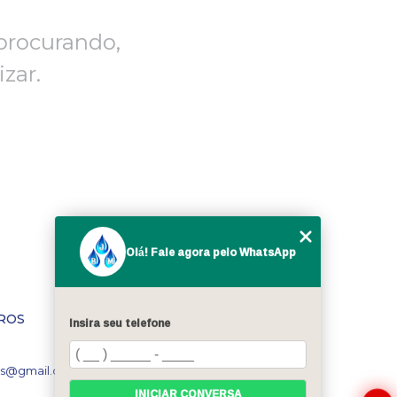
procurando,
zar.
Olá! Fale agora pelo WhatsApp
ROS
MENU
Insira seu telefone
Home
Quem somos
Blog
s@gmail.com
Contato
INICIAR CONVERSA