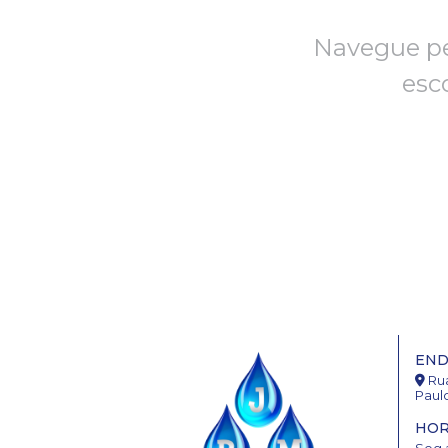
Navegue pe
esc
END
Rua
Paulo
HOR