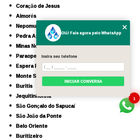
Coração de Jesus
Aimorés
Nepomuceno
Olá! Fale agora pelo WhatsApp
Pedra Azul
Minas Novas
Paraopeba
Insira seu telefone
Espera Feliz
Monte Sião
INICIAR CONVERSA
Buritis
Jequitinhonha
1
São Gonçalo do Sapucaí
São João da Ponte
Belo Oriente
Buritizeiro