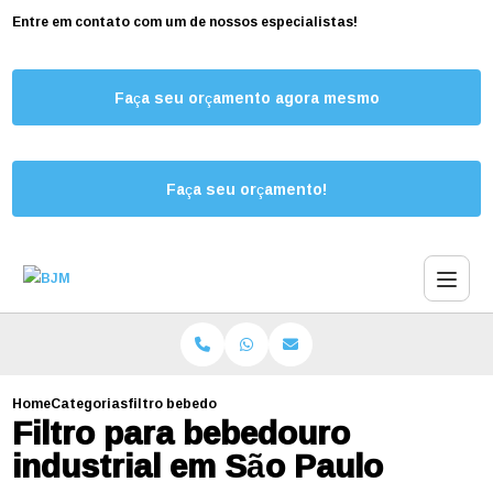
Entre em contato com um de nossos especialistas!
Faça seu orçamento agora mesmo
Faça seu orçamento!
Home
Categorias
filtro bebedouro industrial sao paulo
Filtro para bebedouro
industrial em São Paulo