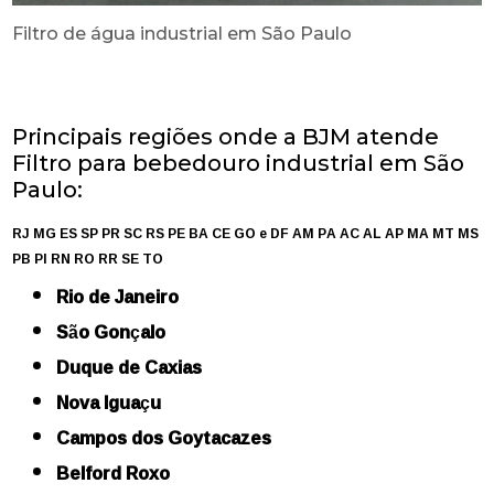
Filtro de água industrial em São Paulo
Principais regiões onde a BJM atende
Filtro para bebedouro industrial em São
Paulo:
RJ
MG
ES
SP
PR
SC
RS
PE
BA
CE
GO e DF
AM
PA
AC
AL
AP
MA
MT
MS
PB
PI
RN
RO
RR
SE
TO
Rio de Janeiro
São Gonçalo
Duque de Caxias
Nova Iguaçu
Campos dos Goytacazes
Belford Roxo