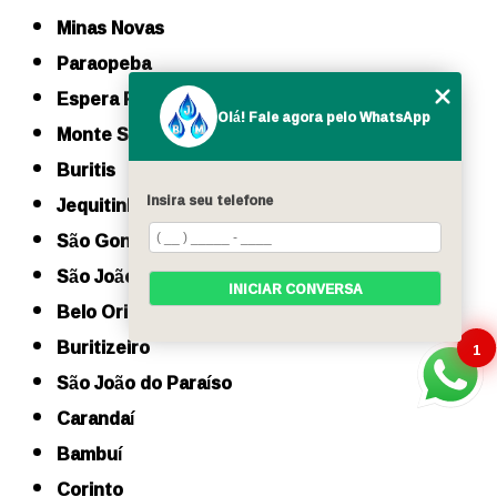
Minas Novas
Paraopeba
Espera Feliz
Olá! Fale agora pelo WhatsApp
Monte Sião
Buritis
Insira seu telefone
Jequitinhonha
São Gonçalo do Sapucaí
São João da Ponte
INICIAR CONVERSA
Belo Oriente
Buritizeiro
1
São João do Paraíso
Carandaí
Bambuí
Corinto