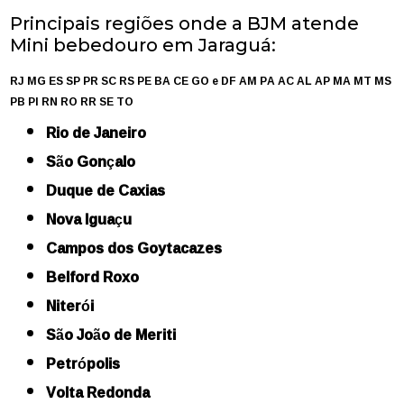
Principais regiões onde a BJM atende
Mini bebedouro em Jaraguá:
RJ
MG
ES
SP
PR
SC
RS
PE
BA
CE
GO e DF
AM
PA
AC
AL
AP
MA
MT
MS
PB
PI
RN
RO
RR
SE
TO
Rio de Janeiro
São Gonçalo
Duque de Caxias
Nova Iguaçu
Campos dos Goytacazes
Belford Roxo
Niterói
São João de Meriti
Petrópolis
Volta Redonda