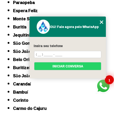
Paraopeba
Espera Feliz
Monte Sião
Buritis
Olá! Fale agora pelo WhatsApp
Jequitinhonha
São Gonçalo do Sapucaí
Insira seu telefone
São João da Ponte
Belo Oriente
INICIAR CONVERSA
Buritizeiro
São João do Paraíso
1
Carandaí
Bambuí
Corinto
Carmo do Cajuru