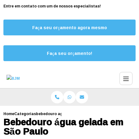
Entre em contato com um de nossos especialistas!
Faça seu orçamento agora mesmo
Faça seu orçamento!
Home
Categorias
bebedouro agua gelada sao paulo
Bebedouro água gelada em
São Paulo