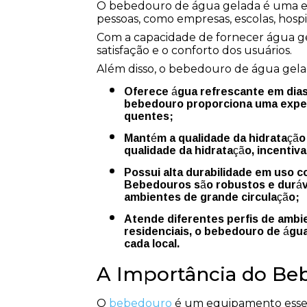
O bebedouro de água gelada é uma ex
pessoas, como empresas, escolas, hospi
Com a capacidade de fornecer água g
satisfação e o conforto dos usuários.
Além disso, o bebedouro de água gelad
Oferece água refrescante em dias quentes: Com a possibilidade de servir água gelada, o
bebedouro proporciona uma experi
quentes;
Mantém a qualidade da hidratação: A água gelada fornecida pelo bebedouro mantém a
qualidade da hidratação, incenti
Possui alta durabilidade em uso constante: Os modelos de bebedouro água gelada da BJM
Bebedouros são robustos e duráv
ambientes de grande circulação;
Atende diferentes perfis de ambientes: Seja em ambientes comerciais, industriais ou
residenciais, o bebedouro de ág
cada local.
A Importância do Beb
O
bebedouro
é um equipamento essenc