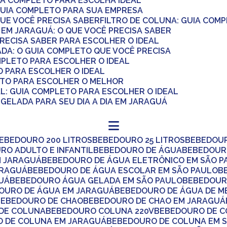
UIA COMPLETO PARA ESCOLHA IDEAL
O GUIA COMPLETO PARA SUA EMPRESA
 QUE VOCÊ PRECISA SABER
FILTRO DE COLUNA: GUIA COM
 EM JARAGUÁ: O QUE VOCÊ PRECISA SABER
PRECISA SABER PARA ESCOLHER O IDEAL
ADA: O GUIA COMPLETO QUE VOCÊ PRECISA
OMPLETO PARA ESCOLHER O IDEAL
O PARA ESCOLHER O IDEAL
ETO PARA ESCOLHER O MELHOR
AL: GUIA COMPLETO PARA ESCOLHER O IDEAL
GELADA PARA SEU DIA A DIA EM JARAGUÁ
BEBEDOURO 200 LITROS
BEBEDOURO 25 LITROS
BEBEDOU
URO ADULTO E INFANTIL
BEBEDOURO DE ÁGUA
BEBEDOUR
M JARAGUÁ
BEBEDOURO DE ÁGUA ELETRÔNICO EM SÃO P
ARAGUÁ
BEBEDOURO DE ÁGUA ESCOLAR EM SÃO PAULO
UÁ
BEBEDOURO ÁGUA GELADA EM SÃO PAULO
BEBEDOUR
DOURO DE ÁGUA EM JARAGUÁ
BEBEDOURO DE ÁGUA DE M
BEBEDOURO DE CHAO
BEBEDOURO DE CHAO EM JARAGUÁ
 DE COLUNA
BEBEDOURO COLUNA 220V
BEBEDOURO DE 
O DE COLUNA EM JARAGUÁ
BEBEDOURO DE COLUNA EM 