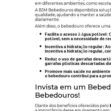
em diferentes ambientes, como escolas
A BJM Bebedouros disponibiliza soluç
qualidade, ajudando a manter a saúde,
diariamente.
Além disso, o bebedouro oferece uma sé
Facilita o acesso à água potável: Com o bebedouro, os usuários têm fácil acesso à água
potável, sem a necessidade de rec
Incentiva a hidratação regular: Ao disponibilizar água de forma prática e acessível, o bebedouro
incentiva a hidratação regular, c
Reduz o uso de garrafas descartáveis: O uso do bebedouro ajuda a reduzir a quantidade de
garrafas plásticas descartadas d
Promove mais saúde no ambiente coletivo: Com água de qualidade disponível a todo momento,
o bebedouro contribui para a pro
Invista em um Bebed
Bebedouros!
Diante dos benefícios oferecidos pelo
a importância desse equipamento em 