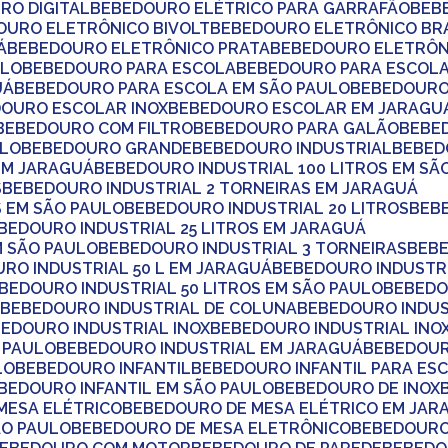
RO DIGITAL
BEBEDOURO ELÉTRICO PARA GARRAFÃO
BE
DOURO ELETRÔNICO BIVOLT
BEBEDOURO ELETRÔNICO B
Á
BEBEDOURO ELETRÔNICO PRATA
BEBEDOURO ELETRÔN
ULO
BEBEDOURO PARA ESCOLA
BEBEDOURO PARA ESCOLA
UÁ
BEBEDOURO PARA ESCOLA EM SÃO PAULO
BEBEDOUR
DOURO ESCOLAR INOX
BEBEDOURO ESCOLAR EM JARAGU
BEBEDOURO COM FILTRO
BEBEDOURO PARA GALÃO
BEB
ULO
BEBEDOURO GRANDE
BEBEDOURO INDUSTRIAL
BEBE
 EM JARAGUÁ
BEBEDOURO INDUSTRIAL 100 LITROS EM SÃ
S
BEBEDOURO INDUSTRIAL 2 TORNEIRAS EM JARAGUÁ
S EM SÃO PAULO
BEBEDOURO INDUSTRIAL 20 LITROS
BEB
EBEDOURO INDUSTRIAL 25 LITROS EM JARAGUÁ
M SÃO PAULO
BEBEDOURO INDUSTRIAL 3 TORNEIRAS
BEB
URO INDUSTRIAL 50 L EM JARAGUÁ
BEBEDOURO INDUSTRI
EBEDOURO INDUSTRIAL 50 LITROS EM SÃO PAULO
BEBED
A
BEBEDOURO INDUSTRIAL DE COLUNA
BEBEDOURO INDU
BEDOURO INDUSTRIAL INOX
BEBEDOURO INDUSTRIAL INO
O PAULO
BEBEDOURO INDUSTRIAL EM JARAGUÁ
BEBEDOU
LO
BEBEDOURO INFANTIL
BEBEDOURO INFANTIL PARA ES
EBEDOURO INFANTIL EM SÃO PAULO
BEBEDOURO DE INOX
MESA ELÉTRICO
BEBEDOURO DE MESA ELÉTRICO EM JAR
ÃO PAULO
BEBEDOURO DE MESA ELETRÔNICO
BEBEDOUR