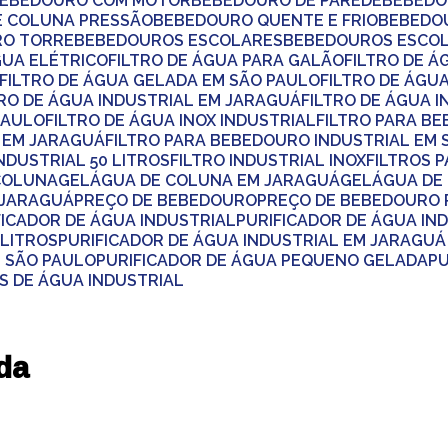
BEBEDOURO COM MOTOR
BEBEDOURO DE PAREDE
BEBED
DE COLUNA PRESSÃO
BEBEDOURO QUENTE E FRIO
BEBEDO
RO TORRE
BEBEDOUROS ESCOLARES
BEBEDOUROS ESCO
ÁGUA ELÉTRICO
FILTRO DE ÁGUA PARA GALÃO
FILTRO DE 
FILTRO DE ÁGUA GELADA EM SÃO PAULO
FILTRO DE ÁGU
LTRO DE ÁGUA INDUSTRIAL EM JARAGUÁ
FILTRO DE ÁGUA 
PAULO
FILTRO DE ÁGUA INOX INDUSTRIAL
FILTRO PARA B
L EM JARAGUÁ
FILTRO PARA BEBEDOURO INDUSTRIAL EM
INDUSTRIAL 50 LITROS
FILTRO INDUSTRIAL INOX
FILTROS 
 COLUNA
GELÁGUA DE COLUNA EM JARAGUÁ
GELÁGUA DE
M JARAGUÁ
PREÇO DE BEBEDOURO
PREÇO DE BEBEDOURO
IFICADOR DE ÁGUA INDUSTRIAL
PURIFICADOR DE ÁGUA IN
 LITROS
PURIFICADOR DE ÁGUA INDUSTRIAL EM JARAGUÁ
M SÃO PAULO
PURIFICADOR DE ÁGUA PEQUENO GELADA
P
S DE ÁGUA INDUSTRIAL
da