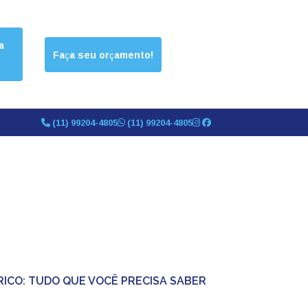
a
Faça seu orçamento!
(11) 99204-4805
(11) 99204-4805
TRICO: TUDO QUE VOCÊ PRECISA SABER