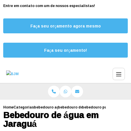
Entre em contato com um de nossos especialistas!
Faça seu orçamento agora mesmo
Faça seu orçamento!
Home
Categorias
bebedouro agua jaragua
bebedouro de agua eletrico
bebedouro purificador de 
Bebedouro de água em
Jaraguá