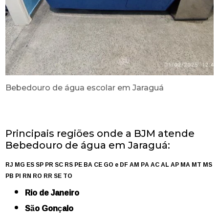
Bebedouro de água escolar em Jaraguá
Principais regiões onde a BJM atende
Bebedouro de água em Jaraguá:
RJ
MG
ES
SP
PR
SC
RS
PE
BA
CE
GO e DF
AM
PA
AC
AL
AP
MA
MT
MS
PB
PI
RN
RO
RR
SE
TO
Rio de Janeiro
São Gonçalo