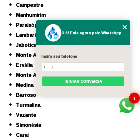
Campestre
Manhumirim
Paraisópolis
Olá! Fale agora pelo WhatsApp
Lambari
Jaboticatubas
Monte Azul
Insira seu telefone
Ervália
Monte Alegre de Minas
INICIAR CONVERSA
Medina
Barroso
1
Turmalina
Vazante
Simonésia
Caraí