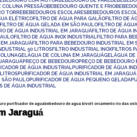
BEBEDOURO COM MOTOR
BEBEDOURO DE PAREDE
BEBED
DE COLUNA PRESSÃO
BEBEDOURO QUENTE E FRIO
BEBEDO
RO TORRE
BEBEDOUROS ESCOLARES
BEBEDOUROS ESCO
ÁGUA ELÉTRICO
FILTRO DE ÁGUA PARA GALÃO
FILTRO DE 
FILTRO DE ÁGUA GELADA EM SÃO PAULO
FILTRO DE ÁGU
LTRO DE ÁGUA INDUSTRIAL EM JARAGUÁ
FILTRO DE ÁGUA 
PAULO
FILTRO DE ÁGUA INOX INDUSTRIAL
FILTRO PARA B
L EM JARAGUÁ
FILTRO PARA BEBEDOURO INDUSTRIAL EM
INDUSTRIAL 50 LITROS
FILTRO INDUSTRIAL INOX
FILTROS 
 COLUNA
GELÁGUA DE COLUNA EM JARAGUÁ
GELÁGUA DE
M JARAGUÁ
PREÇO DE BEBEDOURO
PREÇO DE BEBEDOURO
IFICADOR DE ÁGUA INDUSTRIAL
PURIFICADOR DE ÁGUA IN
 LITROS
PURIFICADOR DE ÁGUA INDUSTRIAL EM JARAGUÁ
M SÃO PAULO
PURIFICADOR DE ÁGUA PEQUENO GELADA
P
S DE ÁGUA INDUSTRIAL
ro purificador de agua
bebedouro de agua bivolt orcamento rio das ost
m Jaraguá