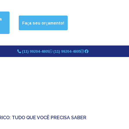
a
Faça seu orçamento!
(11) 99204-4805
(11) 99204-4805
TRICO: TUDO QUE VOCÊ PRECISA SABER