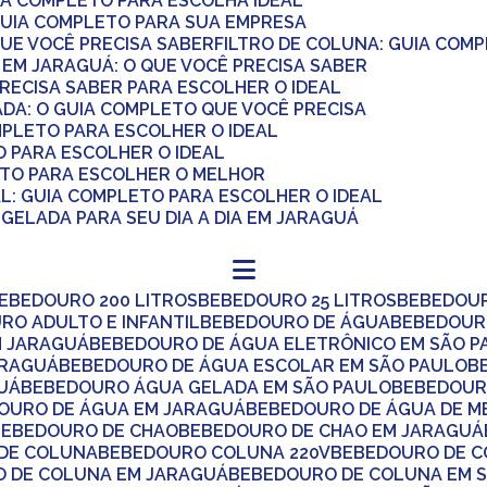
UIA COMPLETO PARA ESCOLHA IDEAL
O GUIA COMPLETO PARA SUA EMPRESA
 QUE VOCÊ PRECISA SABER
FILTRO DE COLUNA: GUIA COM
 EM JARAGUÁ: O QUE VOCÊ PRECISA SABER
PRECISA SABER PARA ESCOLHER O IDEAL
ADA: O GUIA COMPLETO QUE VOCÊ PRECISA
OMPLETO PARA ESCOLHER O IDEAL
O PARA ESCOLHER O IDEAL
ETO PARA ESCOLHER O MELHOR
AL: GUIA COMPLETO PARA ESCOLHER O IDEAL
GELADA PARA SEU DIA A DIA EM JARAGUÁ
BEBEDOURO 200 LITROS
BEBEDOURO 25 LITROS
BEBEDOU
URO ADULTO E INFANTIL
BEBEDOURO DE ÁGUA
BEBEDOUR
M JARAGUÁ
BEBEDOURO DE ÁGUA ELETRÔNICO EM SÃO P
ARAGUÁ
BEBEDOURO DE ÁGUA ESCOLAR EM SÃO PAULO
UÁ
BEBEDOURO ÁGUA GELADA EM SÃO PAULO
BEBEDOUR
DOURO DE ÁGUA EM JARAGUÁ
BEBEDOURO DE ÁGUA DE M
BEBEDOURO DE CHAO
BEBEDOURO DE CHAO EM JARAGUÁ
 DE COLUNA
BEBEDOURO COLUNA 220V
BEBEDOURO DE 
O DE COLUNA EM JARAGUÁ
BEBEDOURO DE COLUNA EM 