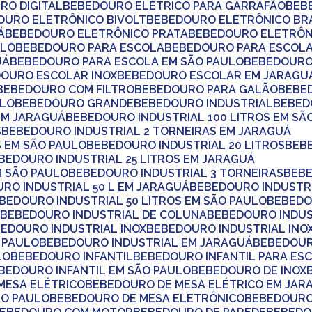
RO DIGITAL
BEBEDOURO ELÉTRICO PARA GARRAFÃO
BE
DOURO ELETRÔNICO BIVOLT
BEBEDOURO ELETRÔNICO B
Á
BEBEDOURO ELETRÔNICO PRATA
BEBEDOURO ELETRÔN
ULO
BEBEDOURO PARA ESCOLA
BEBEDOURO PARA ESCOLA
UÁ
BEBEDOURO PARA ESCOLA EM SÃO PAULO
BEBEDOUR
DOURO ESCOLAR INOX
BEBEDOURO ESCOLAR EM JARAGU
BEBEDOURO COM FILTRO
BEBEDOURO PARA GALÃO
BEB
ULO
BEBEDOURO GRANDE
BEBEDOURO INDUSTRIAL
BEBE
 EM JARAGUÁ
BEBEDOURO INDUSTRIAL 100 LITROS EM SÃ
S
BEBEDOURO INDUSTRIAL 2 TORNEIRAS EM JARAGUÁ
S EM SÃO PAULO
BEBEDOURO INDUSTRIAL 20 LITROS
BEB
EBEDOURO INDUSTRIAL 25 LITROS EM JARAGUÁ
M SÃO PAULO
BEBEDOURO INDUSTRIAL 3 TORNEIRAS
BEB
URO INDUSTRIAL 50 L EM JARAGUÁ
BEBEDOURO INDUSTRI
EBEDOURO INDUSTRIAL 50 LITROS EM SÃO PAULO
BEBED
A
BEBEDOURO INDUSTRIAL DE COLUNA
BEBEDOURO INDU
BEDOURO INDUSTRIAL INOX
BEBEDOURO INDUSTRIAL INO
O PAULO
BEBEDOURO INDUSTRIAL EM JARAGUÁ
BEBEDOU
LO
BEBEDOURO INFANTIL
BEBEDOURO INFANTIL PARA ES
EBEDOURO INFANTIL EM SÃO PAULO
BEBEDOURO DE INOX
MESA ELÉTRICO
BEBEDOURO DE MESA ELÉTRICO EM JAR
ÃO PAULO
BEBEDOURO DE MESA ELETRÔNICO
BEBEDOUR