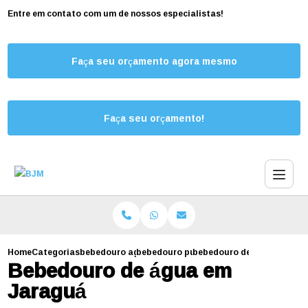
Entre em contato com um de nossos especialistas!
Faça seu orçamento agora mesmo
Faça seu orçamento!
Home
Categorias
bebedouro agua jaragua
bebedouro purificador de agua
bebedouro de agua sao ped
Bebedouro de água em
Jaraguá