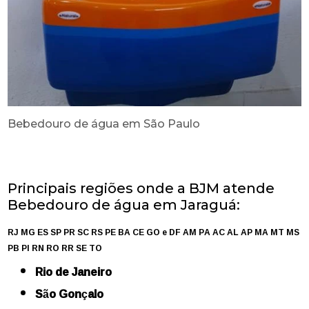
Bebedouro de água em São Paulo
Principais regiões onde a BJM atende
Bebedouro de água em Jaraguá:
RJ
MG
ES
SP
PR
SC
RS
PE
BA
CE
GO e DF
AM
PA
AC
AL
AP
MA
MT
MS
PB
PI
RN
RO
RR
SE
TO
Rio de Janeiro
São Gonçalo