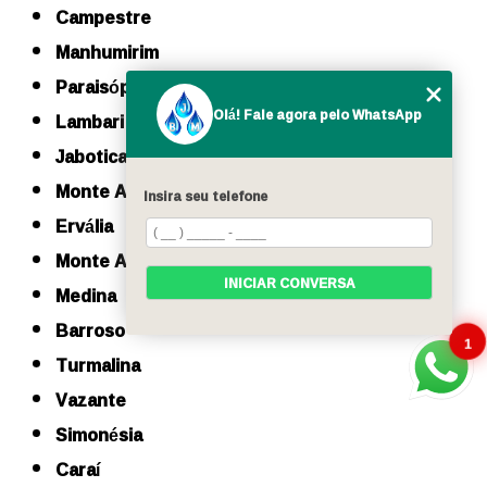
Campestre
Manhumirim
Paraisópolis
Olá! Fale agora pelo WhatsApp
Lambari
Jaboticatubas
Monte Azul
Insira seu telefone
Ervália
Monte Alegre de Minas
INICIAR CONVERSA
Medina
Barroso
1
Turmalina
Vazante
Simonésia
Caraí